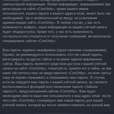
компьютерной информации. Любая информация, запрашиваемая при
регистрации на сайте «ComUnity», кроме вашего имени
пользователя, вашего пароля и вашего адреса email, может быть как
необходимой, так и необязательной ко вводу, на усмотрение
администрации сайта «ComUnity». В любом случае, у вас есть
возможность выбрать, какая информация из вашей учётной записи
будет общедоступна. Кроме того, у вас есть возможность
согласиться или отказаться от получения сообщений, автоматически
генерируемых сайтом «ComUnity».
Ваш пароль надёжно зашифрован (односторонним хэшированием).
Однако, не рекомендуется использовать этот же самый пароль,
регистрируясь на других сайтах и на ранее зарегистрированных
сайтах. Ваш пароль является средством доступа к вашей учётной
записи на сайте «ComUnity», пожалуйста, храните его в тайне, ни при
каких обстоятельствах ни представители «ComUnity», ни иное третье
лицо не вправе спрашивать и запрашивать ваш пароль. В случае,
если вы забудете ваш пароль к вашей учётной записи, вы сможете
воспользоваться функцией восстановления пароля «Забыли
пароль?», предусмотренной сайтом «ComUnity». Вам будет
необходимо ввести ваше имя пользователя и ваш адрес email, после
чего сайт «ComUnity» сгенерирует вам новый пароль для вашей
учётной записи, который вы после сможете изменить на нужный вам.