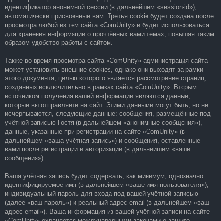
идентификатор анонимной сессии (в дальнейшем «session-id»),
автоматически присвоенные вам. Третья cookie будет создана после
просмотра любой из тем сайта «ComUnity» и будет использоваться
для хранения информации о прочтённых вами темах, повышая таким
образом удобство работы с сайтом.
Также во время просмотра сайта «ComUnity» администрация сайта
может установить внешние cookies, однако они выходят за рамки
этого документа, целью которого является рассмотрение страниц,
созданных исключительно в рамках сайта «ComUnity». Вторым
источником получения вашей информации являются данные,
которые вы отправляете на сайт. Этими данными могут быть, но не
исчерпываются, следующие данные: сообщения, размещённые под
учётной записью Гостя (в дальнейшем «анонимные сообщения»),
данные, указанные при регистрации на сайте «ComUnity» (в
дальнейшем «ваша учётная запись») и сообщения, оставленные
вами после регистрации и авторизации (в дальнейшем «ваши
сообщения»).
Ваша учётная запись будет содержать, как минимум, однозначно
идентифицируемое имя (в дальнейшем «ваше имя пользователя»),
индивидуальный пароль для входа под вашей учётной записью
(далее «ваш пароль») и реальный адрес email (в дальнейшем «ваш
адрес email»). Ваша информация из вашей учётной записи на сайте
«ComUnity» охраняется международными законами о защите