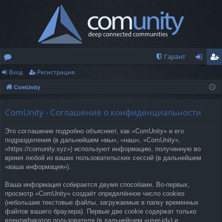
Гарант
Вход
Регистрация
о
хо
ег
ComUnity
ру
д
ис
м
тр
ComUnity - Соглашение о конфиденциальности
ы
ац
Это соглашение подробно объясняет, как «ComUnity» и его
ия
подразделения (в дальнейшем «мы», «наш», «ComUnity»,
«https://comunity.xyz») используют информацию, полученную во
время любой из ваших пользовательских сессий (в дальнейшем
«ваша информация»).
Ваша информация собирается двумя способами. Во-первых,
просмотр «ComUnity» создаёт определённое число cookies
(небольшие текстовые файлы, загружаемые в папку временных
файлов вашего браузера). Первые две cookie содержат только
идентификатор пользователя (в дальнейшем «user-id») и