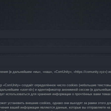
ления (в дальнейшем «мы», «наш», «ComUnity», «https://comunity.xyz»
р «ComUnity» создаёт определённое число cookies (небольшие текстовы
дальнейшем «user-id») и идентификатор анонимной сессии (в дальнейшем
удет использоваться для хранения информации о прочтённых вами темах
жет установить внешние cookies, однако они выходят за рамки этого д
учения вашей информации являются данные, которые вы отправляете на