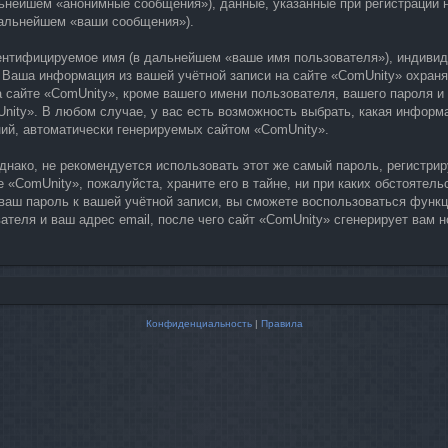
ьнейшем «анонимные сообщения»), данные, указанные при регистрации н
дальнейшем «ваши сообщения»).
дентифицируемое имя (в дальнейшем «ваше имя пользователя»), индиви
). Ваша информация из вашей учётной записи на сайте «ComUnity» охра
айте «ComUnity», кроме вашего имени пользователя, вашего пароля и в
nity». В любом случае, у вас есть возможность выбрать, какая информа
ний, автоматически генерируемых сайтом «ComUnity».
ако, не рекомендуется использовать этот же самый пароль, регистриру
 «ComUnity», пожалуйста, храните его в тайне, ни при каких обстоятель
 ваш пароль к вашей учётной записи, вы сможете воспользоваться функ
теля и ваш адрес email, после чего сайт «ComUnity» сгенерирует вам 
Конфиденциальность
|
Правила