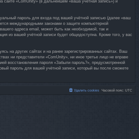
а сайте «ComUnity» (в дальнейшем «ваша учётная запись») и
дуальный пароль для входа под вашей учётной записью (далее «ваш
няется международными законами о защите компьютерной
ашего адреса email, может быть как необходимой, так и
ция из вашей учётной записи будет общедоступна. Кроме того, у вас
ясь на других сайтах и на ранее зарегистрированных сайтах. Ваш
ствах ни представители «ComUnity», ни иное третье лицо не вправе
цией восстановления пароля «Забыли пароль?», предусмотренной
новый пароль для вашей учётной записи, который вы после сможете
Удалить cookies
Часовой пояс:
UTC