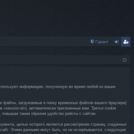
Гарант
хо
ег
д
ис
тр
ац
) используют информацию, полученную во время любой из ваших
ия
е файлы, загружаемые в папку временных файлов вашего браузера).
 «session-id»), автоматически присвоенные вам. Третья cookie
, повышая таким образом удобство работы с сайтом.
окумента, целью которого является рассмотрение страниц, созданных
 сайт. Этими данными могут быть, но не исчерпываются, следующие