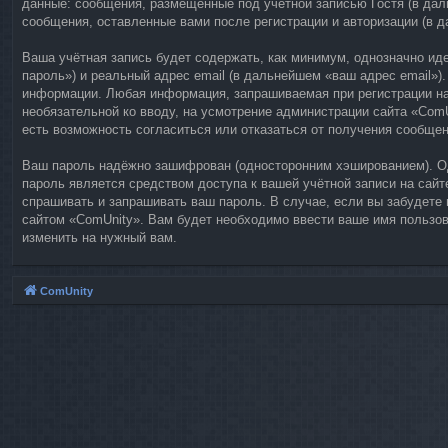
данные: сообщения, размещённые под учётной записью Гостя (в дал
сообщения, оставленные вами после регистрации и авторизации (в 
Ваша учётная запись будет содержать, как минимум, однозначно и
пароль») и реальный адрес email (в дальнейшем «ваш адрес email»
информации. Любая информация, запрашиваемая при регистрации на с
необязательной ко вводу, на усмотрение администрации сайта «ComU
есть возможность согласиться или отказаться от получения сообще
Ваш пароль надёжно зашифрован (односторонним хэшированием). Одн
пароль является средством доступа к вашей учётной записи на сайте
спрашивать и запрашивать ваш пароль. В случае, если вы забудете
сайтом «ComUnity». Вам будет необходимо ввести ваше имя пользова
изменить на нужный вам.
ComUnity