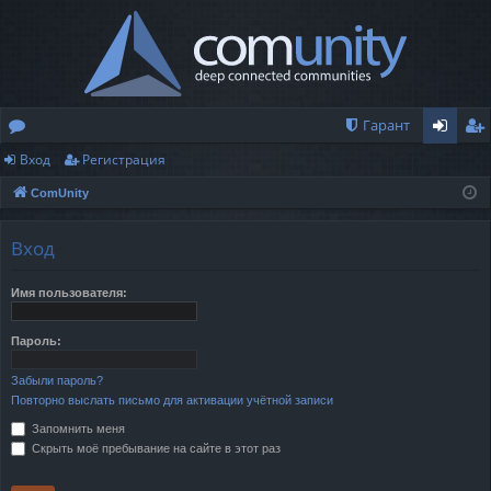
Гарант
Вход
Регистрация
о
хо
ег
ComUnity
ру
д
ис
м
тр
Вход
ы
ац
Имя пользователя:
ия
Пароль:
Забыли пароль?
Повторно выслать письмо для активации учётной записи
Запомнить меня
Скрыть моё пребывание на сайте в этот раз