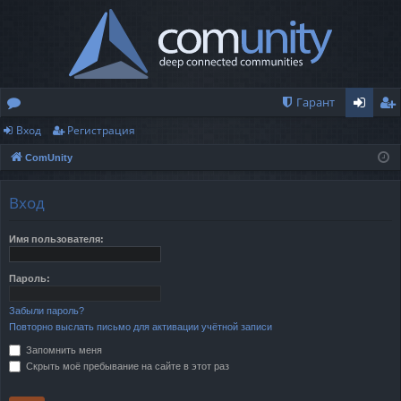
Гарант
Вход
Регистрация
о
хо
ег
ComUnity
ру
д
ис
м
тр
Вход
ы
ац
Имя пользователя:
ия
Пароль:
Забыли пароль?
Повторно выслать письмо для активации учётной записи
Запомнить меня
Скрыть моё пребывание на сайте в этот раз