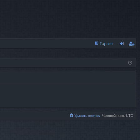
Гарант
хо
ег
д
ис
тр
ац
ия
Удалить cookies
Часовой пояс:
UTC