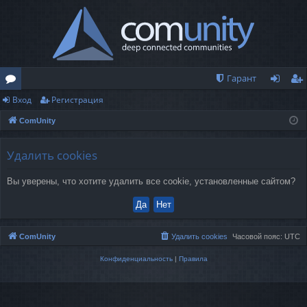
Гарант
Вход
Регистрация
о
хо
ег
ComUnity
ру
д
ис
м
тр
Удалить cookies
ы
ац
Вы уверены, что хотите удалить все cookie, установленные сайтом?
ия
ComUnity
Удалить cookies
Часовой пояс:
UTC
Конфиденциальность
|
Правила