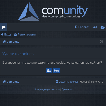
Гарант
Вход
Регистрация
о
хо
ег
ComUnity
ру
д
ис
м
тр
Удалить cookies
ы
ац
Вы уверены, что хотите удалить все cookie, установленные сайтом?
ия
ComUnity
Удалить cookies
Часовой пояс:
UTC
Конфиденциальность
|
Правила