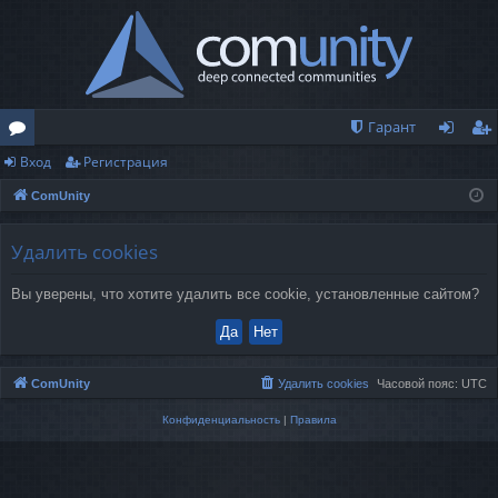
Гарант
Вход
Регистрация
о
хо
ег
ComUnity
ру
д
ис
м
тр
Удалить cookies
ы
ац
Вы уверены, что хотите удалить все cookie, установленные сайтом?
ия
ComUnity
Удалить cookies
Часовой пояс:
UTC
Конфиденциальность
|
Правила