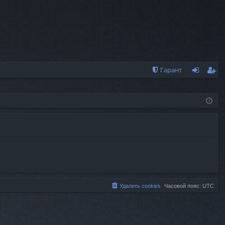
Гарант
хо
ег
д
ис
тр
ац
ия
Удалить cookies
Часовой пояс:
UTC