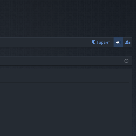
Гарант
хо
ег
д
ис
тр
ац
ия