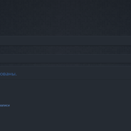
зованы.
записи