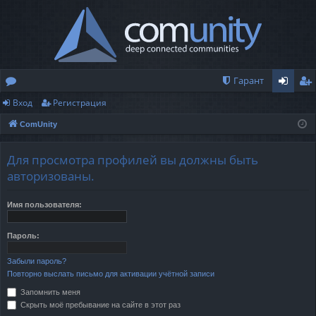
Гарант
Вход
Регистрация
о
хо
ег
ComUnity
ру
д
ис
м
тр
Для просмотра профилей вы должны быть
ы
ац
авторизованы.
ия
Имя пользователя:
Пароль:
Забыли пароль?
Повторно выслать письмо для активации учётной записи
Запомнить меня
Скрыть моё пребывание на сайте в этот раз