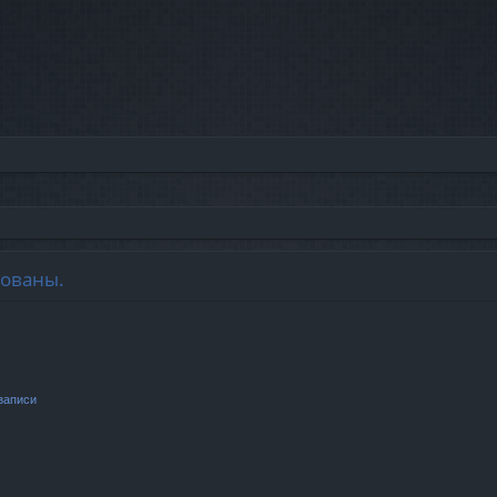
зованы.
записи