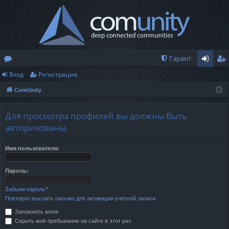
Гарант
Вход
Регистрация
о
хо
ег
ComUnity
ру
д
ис
м
тр
Для просмотра профилей вы должны быть
ы
ац
авторизованы.
ия
Имя пользователя:
Пароль:
Забыли пароль?
Повторно выслать письмо для активации учётной записи
Запомнить меня
Скрыть моё пребывание на сайте в этот раз