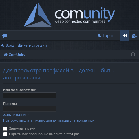
Гарант
Вход
Регистрация
о
хо
ег
ComUnity
ру
д
ис
м
тр
Для просмотра профилей вы должны быть
ы
ац
авторизованы.
ия
Имя пользователя:
Пароль:
Забыли пароль?
Повторно выслать письмо для активации учётной записи
Запомнить меня
Скрыть моё пребывание на сайте в этот раз