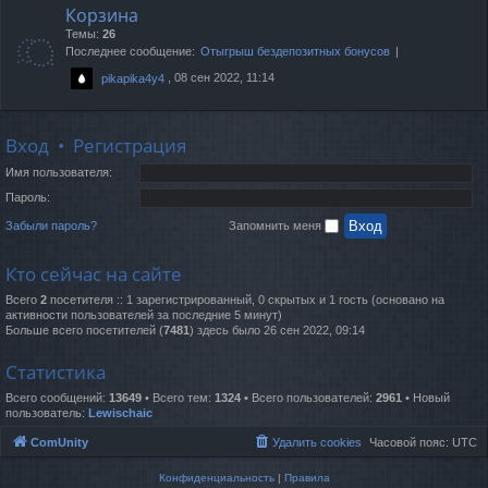
Корзина
Темы:
26
Последнее сообщение:
Отыгрыш бездепозитных бонусов
, 08 сен 2022, 11:14
pikapika4y4
Вход
•
Регистрация
Имя пользователя:
Пароль:
Забыли пароль?
Запомнить меня
Кто сейчас на сайте
Всего
2
посетителя :: 1 зарегистрированный, 0 скрытых и 1 гость (основано на
активности пользователей за последние 5 минут)
Больше всего посетителей (
7481
) здесь было 26 сен 2022, 09:14
Статистика
Всего сообщений:
13649
• Всего тем:
1324
• Всего пользователей:
2961
• Новый
пользователь:
Lewischaic
ComUnity
Удалить cookies
Часовой пояс:
UTC
Конфиденциальность
|
Правила