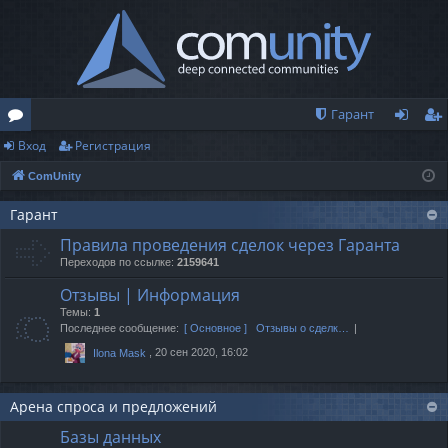
Гарант
Вход
Регистрация
о
хо
ег
ComUnity
ру
д
ис
м
тр
Гарант
Правила проведения сделок через Гаранта
ы
ац
Переходов по ссылке:
2159641
ия
Отзывы | Информация
Темы:
1
Последнее сообщение:
[ Основное ] Отзывы о сделк…
, 20 сен 2020, 16:02
Ilona Mask
Арена спроса и предложений
Базы данных