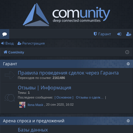
Гарант
Вход
Регистрация
о
хо
ег
ComUnity
ру
д
ис
м
тр
Гарант
Правила проведения сделок через Гаранта
ы
ац
Переходов по ссылке:
2161486
ия
Отзывы | Информация
Темы:
1
Последнее сообщение:
[ Основное ] Отзывы о сделк…
, 20 сен 2020, 16:02
Ilona Mask
Арена спроса и предложений
Базы данных