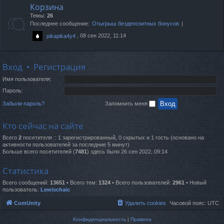
Корзина
Темы:
26
Последнее сообщение:
Отыгрыш бездепозитных бонусов
, 08 сен 2022, 11:14
pikapika4y4
Вход
•
Регистрация
Имя пользователя:
Пароль:
Забыли пароль?
Запомнить меня
Кто сейчас на сайте
Всего
2
посетителя :: 1 зарегистрированный, 0 скрытых и 1 гость (основано на
активности пользователей за последние 5 минут)
Больше всего посетителей (
7481
) здесь было 26 сен 2022, 09:14
Статистика
Всего сообщений:
13651
• Всего тем:
1324
• Всего пользователей:
2961
• Новый
пользователь:
Lewischaic
ComUnity
Удалить cookies
Часовой пояс:
UTC
Конфиденциальность
|
Правила