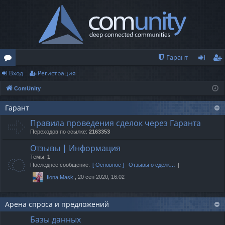
Гарант
Вход
Регистрация
о
хо
ег
ComUnity
ру
д
ис
м
тр
Гарант
Правила проведения сделок через Гаранта
ы
ац
Переходов по ссылке:
2163353
ия
Отзывы | Информация
Темы:
1
Последнее сообщение:
[ Основное ] Отзывы о сделк…
, 20 сен 2020, 16:02
Ilona Mask
Арена спроса и предложений
Базы данных