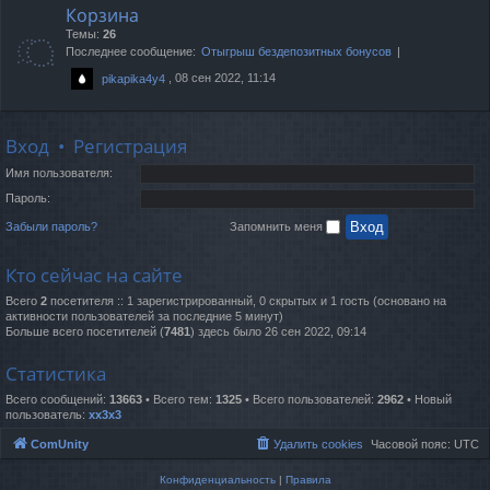
Корзина
Темы:
26
Последнее сообщение:
Отыгрыш бездепозитных бонусов
, 08 сен 2022, 11:14
pikapika4y4
Вход
•
Регистрация
Имя пользователя:
Пароль:
Забыли пароль?
Запомнить меня
Кто сейчас на сайте
Всего
2
посетителя :: 1 зарегистрированный, 0 скрытых и 1 гость (основано на
активности пользователей за последние 5 минут)
Больше всего посетителей (
7481
) здесь было 26 сен 2022, 09:14
Статистика
Всего сообщений:
13663
• Всего тем:
1325
• Всего пользователей:
2962
• Новый
пользователь:
xx3x3
ComUnity
Удалить cookies
Часовой пояс:
UTC
Конфиденциальность
|
Правила