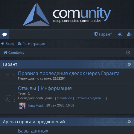
Гарант
Вход
Регистрация
о
хо
ег
ComUnity
ру
д
ис
м
тр
Гарант
Правила проведения сделок через Гаранта
ы
ац
Переходов по ссылке:
2162264
ия
Отзывы | Информация
Темы:
1
Последнее сообщение:
[ Основное ] Отзывы о сделк…
, 20 сен 2020, 16:02
Ilona Mask
Арена спроса и предложений
Базы данных