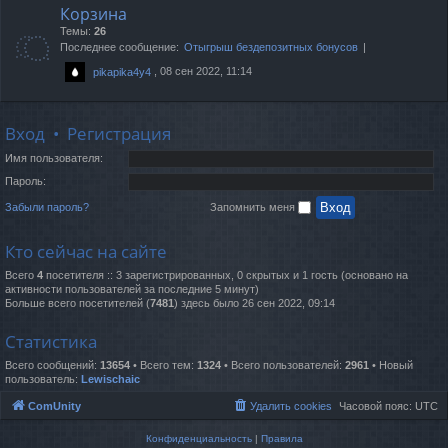
Корзина
Темы:
26
Последнее сообщение:
Отыгрыш бездепозитных бонусов
, 08 сен 2022, 11:14
pikapika4y4
Вход
•
Регистрация
Имя пользователя:
Пароль:
Забыли пароль?
Запомнить меня
Кто сейчас на сайте
Всего
4
посетителя :: 3 зарегистрированных, 0 скрытых и 1 гость (основано на
активности пользователей за последние 5 минут)
Больше всего посетителей (
7481
) здесь было 26 сен 2022, 09:14
Статистика
Всего сообщений:
13654
• Всего тем:
1324
• Всего пользователей:
2961
• Новый
пользователь:
Lewischaic
ComUnity
Удалить cookies
Часовой пояс:
UTC
Конфиденциальность
|
Правила