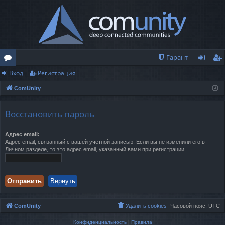
Гарант
Вход
Регистрация
о
хо
ег
ComUnity
ру
д
ис
м
тр
Восстановить пароль
ы
ац
Адрес email:
ия
Адрес email, связанный с вашей учётной записью. Если вы не изменили его в
Личном разделе, то это адрес email, указанный вами при регистрации.
ComUnity
Удалить cookies
Часовой пояс:
UTC
Конфиденциальность
|
Правила