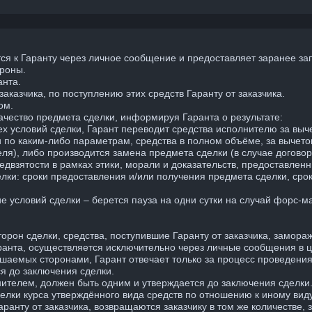
тся к Гаранту через личное сообщение и предоставляет заранее 
ороны.
анта.
аказчика, по поступлению этих средств Гаранту от заказчика.
ом.
ачество предмета сделки, информируя Гаранта о результате:
х условий сделки, Гарант переводит средства исполнителю за выче
 по каким-либо параметрам, средства в полном объёме, за вычето
еля), либо производится замена предмета сделки (в случае договор
редвзятости в рамках этики, морали и доказательств, предоставлен
лки: сроки предоставления и/или получения предмета сделки, сро
е условий сделки – берется пауза на одни сутки на случай форс-м
орон сделки, средства, поступившие Гаранту от заказчика, замора
аранта, осуществляется исключительно через личные сообщения в ц
ершаемых сторонами, Гарант отвечает только за процесс проведения
я до заключения сделки.
ителем, должен быть одним и утверждается до заключения сделки
делки курса утверждённого вида средств по отношению к иному вид
ранту от заказчика, возвращаются заказчику в том же количестве, 