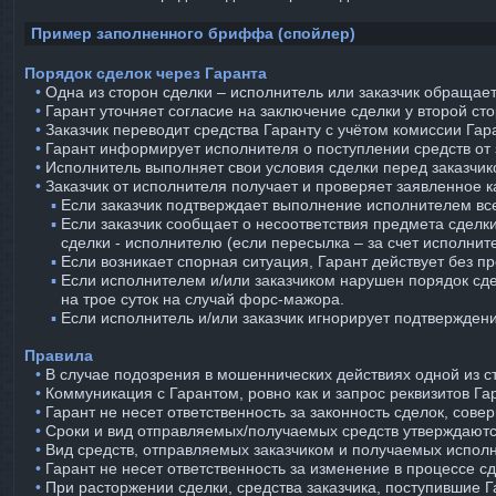
Пример заполненного бриффа (спойлер)
Порядок сделок через Гаранта
⠀•
Одна из сторон сделки – исполнитель или заказчик обращае
⠀•
Гарант уточняет согласие на заключение сделки у второй ст
⠀•
Заказчик переводит средства Гаранту с учётом комиссии Гар
⠀•
Гарант информирует исполнителя о поступлении средств от з
⠀•
Исполнитель выполняет свои условия сделки перед заказчик
⠀•
Заказчик от исполнителя получает и проверяет заявленное к
⠀
⠀ ▪︎
Если заказчик подтверждает выполнение исполнителем все
⠀
⠀ ▪︎
Если заказчик сообщает о несоответствия предмета сделки
сделки - исполнителю (если пересылка – за счет исполнит
⠀
⠀ ▪︎
Если возникает спорная ситуация, Гарант действует без п
⠀
⠀ ▪︎
Если исполнителем и/или заказчиком нарушен порядок сде
на трое суток на случай форс-мажора.
⠀
⠀ ▪︎
Если исполнитель и/или заказчик игнорирует подтверждени
Правила
⠀•
В случае подозрения в мошеннических действиях одной из ст
⠀•
Коммуникация с Гарантом, ровно как и запрос реквизитов Г
⠀•
Гарант не несет ответственность за законность сделок, сов
⠀•
Сроки и вид отправляемых/получаемых средств утверждаютс
⠀•
Вид средств, отправляемых заказчиком и получаемых исполн
⠀•
Гарант не несет ответственность за изменение в процессе с
⠀•
При расторжении сделки, средства заказчика, поступившие Га