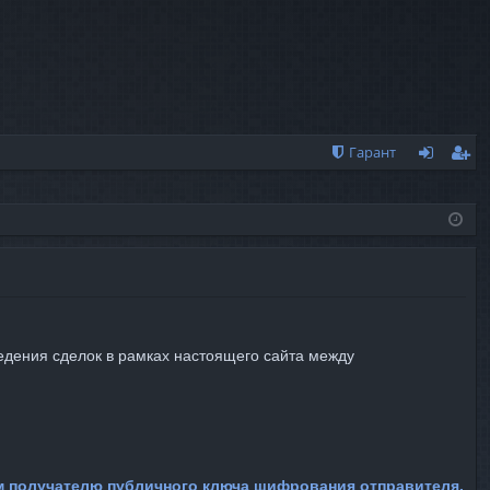
Гарант
хо
ег
д
ис
тр
ац
ия
едения сделок в рамках настоящего сайта между
м получателю публичного ключа шифрования отправителя.