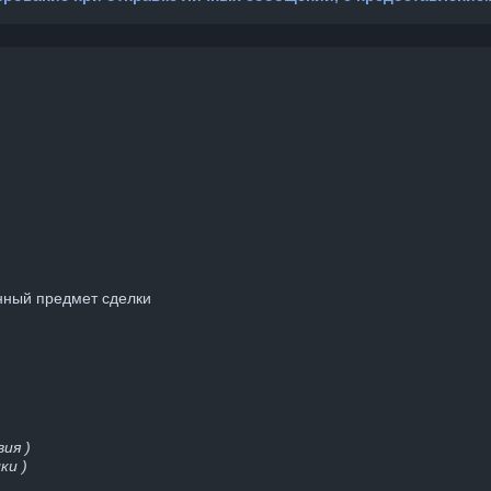
нный предмет сделки
ия )
ки )