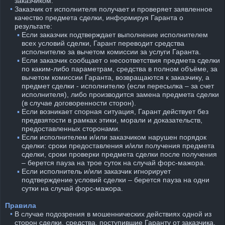
заказчиком.
⠀•
Заказчик от исполнителя получает и проверяет заявленное
качество предмета сделки, информируя Гаранта о
результате:
⠀
⠀ ▪︎
Если заказчик подтверждает выполнение исполнителем
всех условий сделки, Гарант переводит средства
исполнителю за вычетом комиссии за услуги Гаранта.
⠀
⠀ ▪︎
Если заказчик сообщает о несоответствия предмета сделки
по каким-либо параметрам, средства в полном объёме, за
вычетом комиссии Гаранта, возвращаются к заказчику, а
предмет сделки - исполнителю (если пересылка – за счет
исполнителя), либо производится замена предмета сделки
(в случае договоренности сторон).
⠀
⠀ ▪︎
Если возникает спорная ситуация, Гарант действует без
предвзятости в рамках этики, морали и доказательств,
предоставленных сторонами.
⠀
⠀ ▪︎
Если исполнителем и/или заказчиком нарушен порядок
сделки: сроки предоставления и/или получения предмета
сделки, сроки проверки предмета сделки после получения
– берется пауза на трое суток на случай форс-мажора.
⠀
⠀ ▪︎
Если исполнитель и/или заказчик игнорирует
подтверждение условий сделки – берется пауза на одни
сутки на случай форс-мажора.
Правила
⠀•
В случае подозрения в мошеннических действиях одной из
сторон сделки, средства, поступившие Гаранту от заказчика,