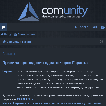
Гарант
Вход
Регистрация
о
хо
ег
ComUnity
Гарант
ру
д
ис
м
тр
Гарант
ы
ац
Правила проведения сделок через Гаранта
ия
Гарант
–
независимая третья сторона, которая гарантирует
безопасность, конфиденциальность, анонимность и
прозрачность проведения сделок в рамках настоящего
сайта между исполнителями и заказчиками,
выполнивших свои обязательства перед друг другом.
Администрацией форума выбран ответственный и безупречный
Гарант –
COBECTb
Иного Гаранта в рамках настоящего сайта – не существует.