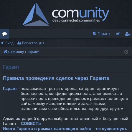
Гарант
Вход
Регистрация
о
хо
ег
ComUnity
Гарант
ру
д
ис
м
тр
Гарант
ы
ац
Правила проведения сделок через Гаранта
ия
Гарант
–
независимая третья сторона, которая гарантирует
безопасность, конфиденциальность, анонимность и
прозрачность проведения сделок в рамках настоящего
сайта между исполнителями и заказчиками,
выполнивших свои обязательства перед друг другом.
Администрацией форума выбран ответственный и безупречный
Гарант –
COBECTb
Иного Гаранта в рамках настоящего сайта – не существует.