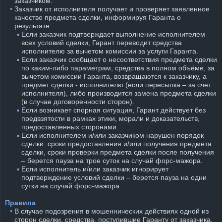
заказчиком.
⠀•
Заказчик от исполнителя получает и проверяет заявленное
качество предмета сделки, информируя Гаранта о
результате:
⠀
⠀ ▪︎
Если заказчик подтверждает выполнение исполнителем
всех условий сделки, Гарант переводит средства
исполнителю за вычетом комиссии за услуги Гаранта.
⠀
⠀ ▪︎
Если заказчик сообщает о несоответствия предмета сделки
по каким-либо параметрам, средства в полном объёме, за
вычетом комиссии Гаранта, возвращаются к заказчику, а
предмет сделки - исполнителю (если пересылка – за счет
исполнителя), либо производится замена предмета сделки
(в случае договоренности сторон).
⠀
⠀ ▪︎
Если возникает спорная ситуация, Гарант действует без
предвзятости в рамках этики, морали и доказательств,
предоставленных сторонами.
⠀
⠀ ▪︎
Если исполнителем и/или заказчиком нарушен порядок
сделки: сроки предоставления и/или получения предмета
сделки, сроки проверки предмета сделки после получения
– берется пауза на трое суток на случай форс-мажора.
⠀
⠀ ▪︎
Если исполнитель и/или заказчик игнорирует
подтверждение условий сделки – берется пауза на одни
сутки на случай форс-мажора.
Правила
⠀•
В случае подозрения в мошеннических действиях одной из
сторон сделки, средства, поступившие Гаранту от заказчика,