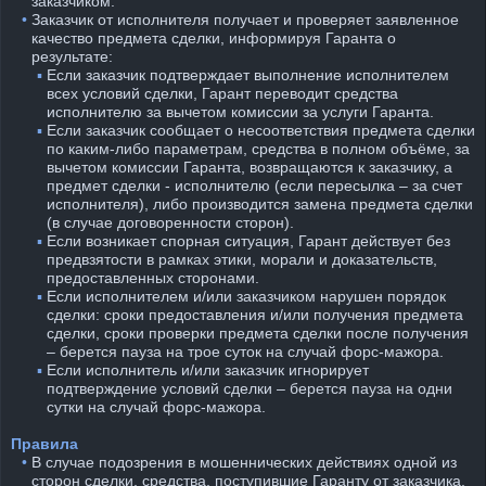
заказчиком.
⠀•
Заказчик от исполнителя получает и проверяет заявленное
качество предмета сделки, информируя Гаранта о
результате:
⠀
⠀ ▪︎
Если заказчик подтверждает выполнение исполнителем
всех условий сделки, Гарант переводит средства
исполнителю за вычетом комиссии за услуги Гаранта.
⠀
⠀ ▪︎
Если заказчик сообщает о несоответствия предмета сделки
по каким-либо параметрам, средства в полном объёме, за
вычетом комиссии Гаранта, возвращаются к заказчику, а
предмет сделки - исполнителю (если пересылка – за счет
исполнителя), либо производится замена предмета сделки
(в случае договоренности сторон).
⠀
⠀ ▪︎
Если возникает спорная ситуация, Гарант действует без
предвзятости в рамках этики, морали и доказательств,
предоставленных сторонами.
⠀
⠀ ▪︎
Если исполнителем и/или заказчиком нарушен порядок
сделки: сроки предоставления и/или получения предмета
сделки, сроки проверки предмета сделки после получения
– берется пауза на трое суток на случай форс-мажора.
⠀
⠀ ▪︎
Если исполнитель и/или заказчик игнорирует
подтверждение условий сделки – берется пауза на одни
сутки на случай форс-мажора.
Правила
⠀•
В случае подозрения в мошеннических действиях одной из
сторон сделки, средства, поступившие Гаранту от заказчика,