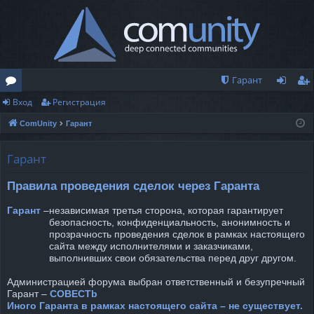
Гарант
Вход
Регистрация
о
хо
ег
ComUnity
Гарант
ру
д
ис
м
тр
Гарант
ы
ац
Правила проведения сделок через Гаранта
ия
Гарант
–
независимая третья сторона, которая гарантирует
безопасность, конфиденциальность, анонимность и
прозрачность проведения сделок в рамках настоящего
сайта между исполнителями и заказчиками,
выполнивших свои обязательства перед друг другом.
Администрацией форума выбран ответственный и безупречный
Гарант –
COBECTb
Иного Гаранта в рамках настоящего сайта – не существует.