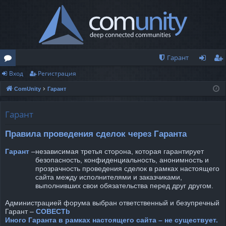
Гарант
Вход
Регистрация
о
хо
ег
ComUnity
Гарант
ру
д
ис
м
тр
Гарант
ы
ац
Правила проведения сделок через Гаранта
ия
Гарант
–
независимая третья сторона, которая гарантирует
безопасность, конфиденциальность, анонимность и
прозрачность проведения сделок в рамках настоящего
сайта между исполнителями и заказчиками,
выполнивших свои обязательства перед друг другом.
Администрацией форума выбран ответственный и безупречный
Гарант –
COBECTb
Иного Гаранта в рамках настоящего сайта – не существует.