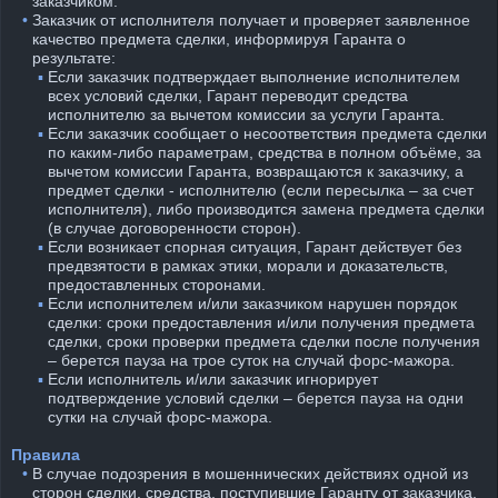
заказчиком.
⠀•
Заказчик от исполнителя получает и проверяет заявленное
качество предмета сделки, информируя Гаранта о
результате:
⠀
⠀ ▪︎
Если заказчик подтверждает выполнение исполнителем
всех условий сделки, Гарант переводит средства
исполнителю за вычетом комиссии за услуги Гаранта.
⠀
⠀ ▪︎
Если заказчик сообщает о несоответствия предмета сделки
по каким-либо параметрам, средства в полном объёме, за
вычетом комиссии Гаранта, возвращаются к заказчику, а
предмет сделки - исполнителю (если пересылка – за счет
исполнителя), либо производится замена предмета сделки
(в случае договоренности сторон).
⠀
⠀ ▪︎
Если возникает спорная ситуация, Гарант действует без
предвзятости в рамках этики, морали и доказательств,
предоставленных сторонами.
⠀
⠀ ▪︎
Если исполнителем и/или заказчиком нарушен порядок
сделки: сроки предоставления и/или получения предмета
сделки, сроки проверки предмета сделки после получения
– берется пауза на трое суток на случай форс-мажора.
⠀
⠀ ▪︎
Если исполнитель и/или заказчик игнорирует
подтверждение условий сделки – берется пауза на одни
сутки на случай форс-мажора.
Правила
⠀•
В случае подозрения в мошеннических действиях одной из
сторон сделки, средства, поступившие Гаранту от заказчика,