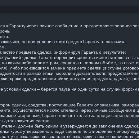
тся к Гаранту через личное сообщение и предоставляет заранее 
ороны.
анта.
аказчика, по поступлению этих средств Гаранту от заказчика.
ом.
ачество предмета сделки, информируя Гаранта о результате:
х условий сделки, Гарант переводит средства исполнителю за выче
 по каким-либо параметрам, средства в полном объёме, за вычето
еля), либо производится замена предмета сделки (в случае договор
редвзятости в рамках этики, морали и доказательств, предоставлен
лки: сроки предоставления и/или получения предмета сделки, сро
е условий сделки – берется пауза на одни сутки на случай форс-м
орон сделки, средства, поступившие Гаранту от заказчика, замора
аранта, осуществляется исключительно через личные сообщения в ц
ершаемых сторонами, Гарант отвечает только за процесс проведения
я до заключения сделки.
ителем, должен быть одним и утверждается до заключения сделки
делки курса утверждённого вида средств по отношению к иному вид
ранту от заказчика, возвращаются заказчику в том же количестве, 