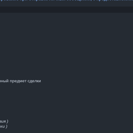
нный предмет сделки
ия )
ки )