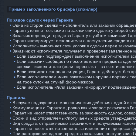
Пример заполненного бриффа (спойлер)
Порядок сделок через Гаранта
⠀•
Одна из сторон сделки – исполнитель или заказчик обращае
⠀•
Гарант уточняет согласие на заключение сделки у второй ст
⠀•
Заказчик переводит средства Гаранту с учётом комиссии Гар
⠀•
Гарант информирует исполнителя о поступлении средств от з
⠀•
Исполнитель выполняет свои условия сделки перед заказчик
⠀•
Заказчик от исполнителя получает и проверяет заявленное к
⠀
⠀ ▪︎
Если заказчик подтверждает выполнение исполнителем все
⠀
⠀ ▪︎
Если заказчик сообщает о несоответствия предмета сделки
сделки - исполнителю (если пересылка – за счет исполнит
⠀
⠀ ▪︎
Если возникает спорная ситуация, Гарант действует без п
⠀
⠀ ▪︎
Если исполнителем и/или заказчиком нарушен порядок сде
на трое суток на случай форс-мажора.
⠀
⠀ ▪︎
Если исполнитель и/или заказчик игнорирует подтверждени
Правила
⠀•
В случае подозрения в мошеннических действиях одной из ст
⠀•
Коммуникация с Гарантом, ровно как и запрос реквизитов Г
⠀•
Гарант не несет ответственность за законность сделок, сов
⠀•
Сроки и вид отправляемых/получаемых средств утверждаютс
⠀•
Вид средств, отправляемых заказчиком и получаемых исполн
⠀•
Гарант не несет ответственность за изменение в процессе с
⠀•
При расторжении сделки, средства заказчика, поступившие Га