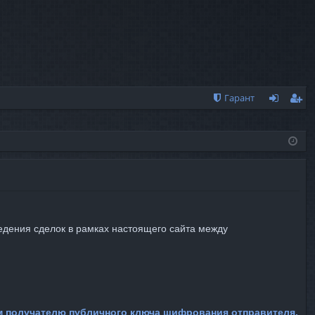
Гарант
хо
ег
д
ис
тр
ац
ия
едения сделок в рамках настоящего сайта между
м получателю публичного ключа шифрования отправителя.