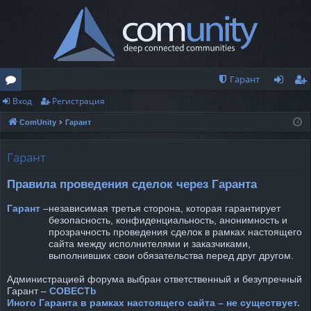
Гарант
Вход
Регистрация
о
хо
ег
ComUnity
Гарант
ру
д
ис
м
тр
Гарант
ы
ац
Правила проведения сделок через Гаранта
ия
Гарант
–
независимая третья сторона, которая гарантирует
безопасность, конфиденциальность, анонимность и
прозрачность проведения сделок в рамках настоящего
сайта между исполнителями и заказчиками,
выполнивших свои обязательства перед друг другом.
Администрацией форума выбран ответственный и безупречный
Гарант –
COBECTb
Иного Гаранта в рамках настоящего сайта – не существует.