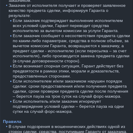
заказчиком.
⠀•
Заказчик от исполнителя получает и проверяет заявленное
качество предмета сделки, информируя Гаранта о
результате:
⠀
⠀ ▪︎
Если заказчик подтверждает выполнение исполнителем
всех условий сделки, Гарант переводит средства
исполнителю за вычетом комиссии за услуги Гаранта.
⠀
⠀ ▪︎
Если заказчик сообщает о несоответствия предмета сделки
по каким-либо параметрам, средства в полном объёме, за
вычетом комиссии Гаранта, возвращаются к заказчику, а
предмет сделки - исполнителю (если пересылка – за счет
исполнителя), либо производится замена предмета сделки
(в случае договоренности сторон).
⠀
⠀ ▪︎
Если возникает спорная ситуация, Гарант действует без
предвзятости в рамках этики, морали и доказательств,
предоставленных сторонами.
⠀
⠀ ▪︎
Если исполнителем и/или заказчиком нарушен порядок
сделки: сроки предоставления и/или получения предмета
сделки, сроки проверки предмета сделки после получения
– берется пауза на трое суток на случай форс-мажора.
⠀
⠀ ▪︎
Если исполнитель и/или заказчик игнорирует
подтверждение условий сделки – берется пауза на одни
сутки на случай форс-мажора.
Правила
⠀•
В случае подозрения в мошеннических действиях одной из
сторон сделки, средства, поступившие Гаранту от заказчика,