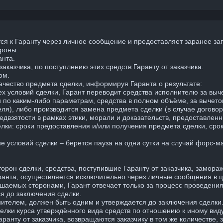
тся к Гаранту через личное сообщение и предоставляет заранее 
ороны.
анта.
аказчика, по поступлению этих средств Гаранту от заказчика.
ом.
ачество предмета сделки, информируя Гаранта о результате:
х условий сделки, Гарант переводит средства исполнителю за выче
 по каким-либо параметрам, средства в полном объёме, за вычето
еля), либо производится замена предмета сделки (в случае договор
редвзятости в рамках этики, морали и доказательств, предоставлен
лки: сроки предоставления и/или получения предмета сделки, сро
е условий сделки – берется пауза на одни сутки на случай форс-м
орон сделки, средства, поступившие Гаранту от заказчика, замора
аранта, осуществляется исключительно через личные сообщения в ц
ершаемых сторонами, Гарант отвечает только за процесс проведения
я до заключения сделки.
ителем, должен быть одним и утверждается до заключения сделки
делки курса утверждённого вида средств по отношению к иному вид
ранту от заказчика, возвращаются заказчику в том же количестве, 