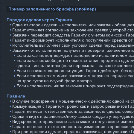
Пример заполненного бриффа (спойлер)
Порядок сделок через Гаранта
⠀•
Одна из сторон сделки – исполнитель или заказчик обращае
⠀•
Гарант уточняет согласие на заключение сделки у второй ст
⠀•
Заказчик переводит средства Гаранту с учётом комиссии Гар
⠀•
Гарант информирует исполнителя о поступлении средств от з
⠀•
Исполнитель выполняет свои условия сделки перед заказчик
⠀•
Заказчик от исполнителя получает и проверяет заявленное к
⠀
⠀ ▪︎
Если заказчик подтверждает выполнение исполнителем все
⠀
⠀ ▪︎
Если заказчик сообщает о несоответствия предмета сделки
сделки - исполнителю (если пересылка – за счет исполнит
⠀
⠀ ▪︎
Если возникает спорная ситуация, Гарант действует без п
⠀
⠀ ▪︎
Если исполнителем и/или заказчиком нарушен порядок сде
на трое суток на случай форс-мажора.
⠀
⠀ ▪︎
Если исполнитель и/или заказчик игнорирует подтверждени
Правила
⠀•
В случае подозрения в мошеннических действиях одной из ст
⠀•
Коммуникация с Гарантом, ровно как и запрос реквизитов Г
⠀•
Гарант не несет ответственность за законность сделок, сов
⠀•
Сроки и вид отправляемых/получаемых средств утверждаютс
⠀•
Вид средств, отправляемых заказчиком и получаемых исполн
⠀•
Гарант не несет ответственность за изменение в процессе с
⠀•
При расторжении сделки, средства заказчика, поступившие Га