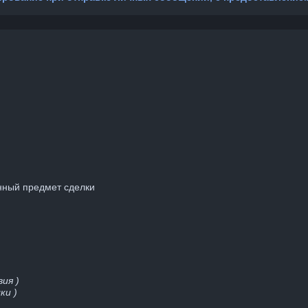
нный предмет сделки
ия )
ки )