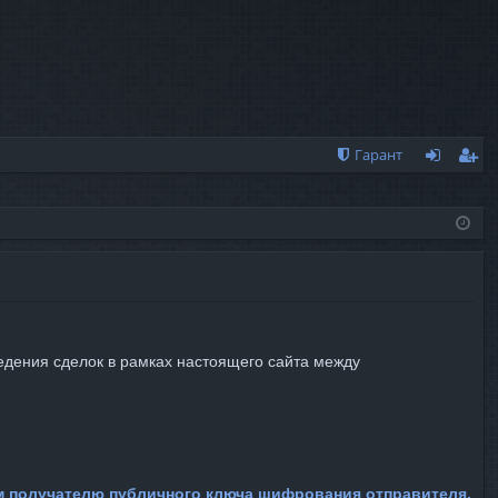
Гарант
хо
ег
д
ис
тр
ац
ия
едения сделок в рамках настоящего сайта между
м получателю публичного ключа шифрования отправителя.