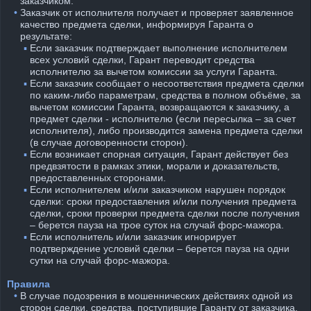
заказчиком.
⠀•
Заказчик от исполнителя получает и проверяет заявленное
качество предмета сделки, информируя Гаранта о
результате:
⠀
⠀ ▪︎
Если заказчик подтверждает выполнение исполнителем
всех условий сделки, Гарант переводит средства
исполнителю за вычетом комиссии за услуги Гаранта.
⠀
⠀ ▪︎
Если заказчик сообщает о несоответствия предмета сделки
по каким-либо параметрам, средства в полном объёме, за
вычетом комиссии Гаранта, возвращаются к заказчику, а
предмет сделки - исполнителю (если пересылка – за счет
исполнителя), либо производится замена предмета сделки
(в случае договоренности сторон).
⠀
⠀ ▪︎
Если возникает спорная ситуация, Гарант действует без
предвзятости в рамках этики, морали и доказательств,
предоставленных сторонами.
⠀
⠀ ▪︎
Если исполнителем и/или заказчиком нарушен порядок
сделки: сроки предоставления и/или получения предмета
сделки, сроки проверки предмета сделки после получения
– берется пауза на трое суток на случай форс-мажора.
⠀
⠀ ▪︎
Если исполнитель и/или заказчик игнорирует
подтверждение условий сделки – берется пауза на одни
сутки на случай форс-мажора.
Правила
⠀•
В случае подозрения в мошеннических действиях одной из
сторон сделки, средства, поступившие Гаранту от заказчика,