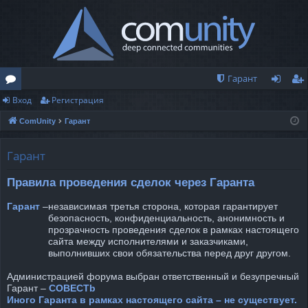
Гарант
Вход
Регистрация
о
хо
ег
ComUnity
Гарант
ру
д
ис
м
тр
Гарант
ы
ац
Правила проведения сделок через Гаранта
ия
Гарант
–
независимая третья сторона, которая гарантирует
безопасность, конфиденциальность, анонимность и
прозрачность проведения сделок в рамках настоящего
сайта между исполнителями и заказчиками,
выполнивших свои обязательства перед друг другом.
Администрацией форума выбран ответственный и безупречный
Гарант –
COBECTb
Иного Гаранта в рамках настоящего сайта – не существует.